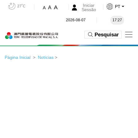
Iniciar
27˚C
PT
A
A
A
Sessão
2026-08-07
17:27
Pesquisar
Página Inicial
Notícias
>