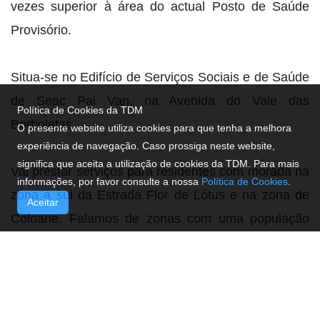
vezes superior à área do actual Posto de Saúde
Provisório.
Situa-se no Edifício de Serviços Sociais e de Saúde
de Seac Pai Van, na Avenida do Vale das
Política de Cookies da TDM
Borboletas.
O presente website utiliza cookies para que tenha a melhora
experiência de navegação. Caso prossiga neste website,
significa que aceita a utilização de cookies da TDM. Para mais
Vai prestar serviços para residentes com morada na
informações, por favor consulte a nossa
Política de Cookies
.
zona a sul da Estrada Flor de Lótus e na zona de
Aceitar
Coloane. Falamos de zonas com uma população
entre 30 mil a 40 mil pessoas.
O horário normal de funcionamento do centro de
saúde vai ser de segunda-feira a sexta-feira, das