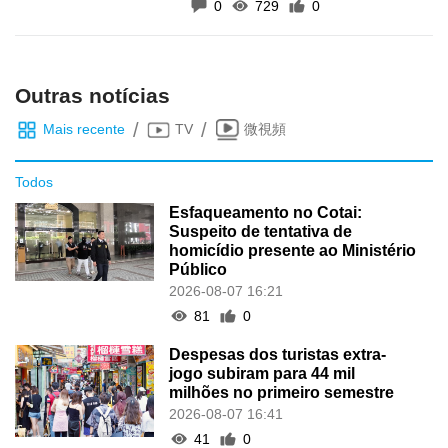
0
729
0
Outras notícias
/
/
Mais recente
TV
微視頻
Todos
Esfaqueamento no Cotai:
Suspeito de tentativa de
homicídio presente ao Ministério
Público
2026-08-07 16:21
81
0
Despesas dos turistas extra-
jogo subiram para 44 mil
milhões no primeiro semestre
2026-08-07 16:41
41
0