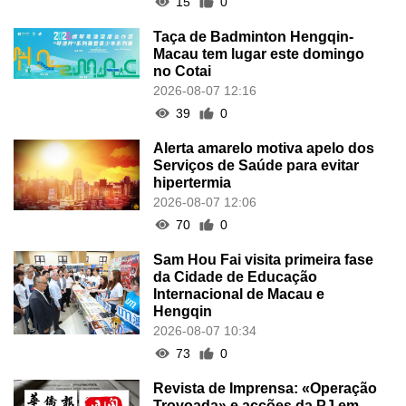
15
0
Taça de Badminton Hengqin-
Macau tem lugar este domingo
no Cotai
2026-08-07 12:16
39
0
Alerta amarelo motiva apelo dos
Serviços de Saúde para evitar
hipertermia
2026-08-07 12:06
70
0
Sam Hou Fai visita primeira fase
da Cidade de Educação
Internacional de Macau e
Hengqin
2026-08-07 10:34
73
0
Revista de Imprensa: «Operação
Trovoada» e acções da PJ em