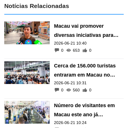
Notícias Relacionadas
Macau vai promover
diversas iniciativas para
2026-06-21 10:40
atrair mais turistas durante
0
653
0
o verão - Helena de Senna
Fernandes
Cerca de 156.000 turistas
entraram em Macau no
2026-06-21 10:31
segundo dia do feriado do
0
560
0
Barco-Dragão
Número de visitantes em
Macau este ano já
2026-06-21 10:24
ultrapassou os 20 milhões