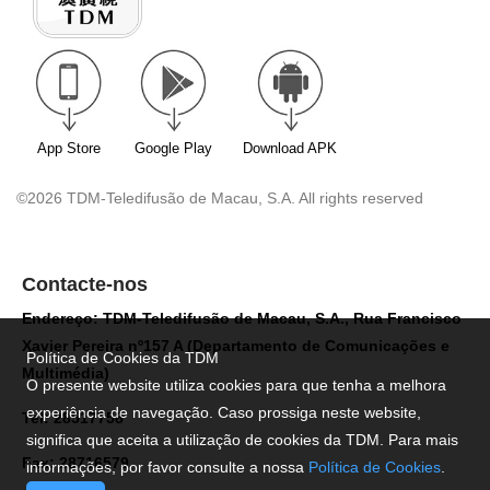
App Store
Google Play
Download APK
©2026 TDM-Teledifusão de Macau, S.A. All rights reserved
Contacte-nos
Endereço: TDM-Teledifusão de Macau, S.A., Rua Francisco
Xavier Pereira nº157 A (Departamento de Comunicações e
Política de Cookies da TDM
Multimédia)
O presente website utiliza cookies para que tenha a melhora
experiência de navegação. Caso prossiga neste website,
Tel: 28517758
significa que aceita a utilização de cookies da TDM. Para mais
Fax: 28716579
informações, por favor consulte a nossa
Política de Cookies
.