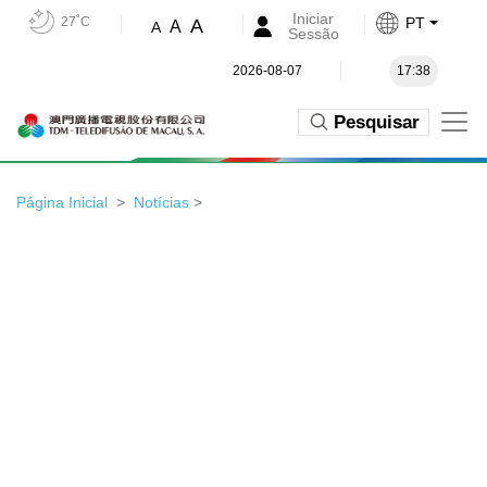
Iniciar
27˚C
PT
A
A
A
Sessão
2026-08-07
17:38
Pesquisar
Página Inicial
Notícias
>