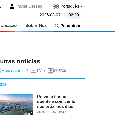
A
Iniciar Sessão
Português
2026-08-07
02:20
ramação
Sobre Nós
Pesquisar
utras notícias
/
/
Mais recente
TV
微視頻
dos
Previsto tempo
quente e com vento
nos próximos dias
2026-08-06 18:42