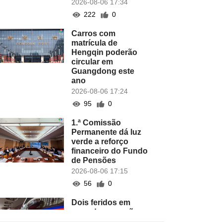
2026-08-06 17:34
222
0
Carros com
matrícula de
Hengqin poderão
circular em
Guangdong este
ano
2026-08-06 17:24
95
0
1.ª Comissão
Permanente dá luz
verde a reforço
financeiro do Fundo
de Pensões
2026-08-06 17:15
56
0
Dois feridos em
caso de agressões
em hotel do COTAI