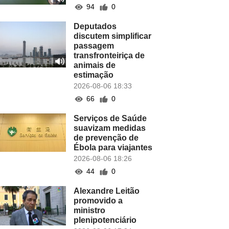
94
0
Deputados
discutem simplificar
passagem
transfronteiriça de
animais de
estimação
2026-08-06 18:33
66
0
Serviços de Saúde
suavizam medidas
de prevenção de
Ébola para viajantes
2026-08-06 18:26
44
0
Alexandre Leitão
promovido a
ministro
plenipotenciário