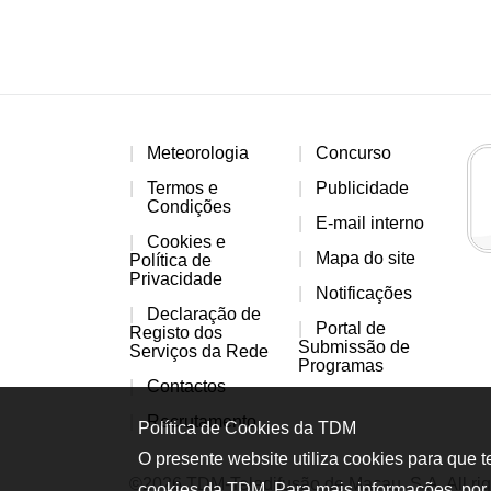
Meteorologia
Concurso
Termos e
Publicidade
Condições
E-mail interno
Cookies e
Mapa do site
Política de
Privacidade
Notificações
Declaração de
Portal de
Registo dos
Submissão de
Serviços da Rede
Programas
Contactos
Recrutamento
Política de Cookies da TDM
O presente website utiliza cookies para que 
©2026 TDM-Teledifusão de Macau, S.A. All rig
cookies da TDM. Para mais informações, por 