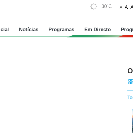
30˚C
A
A
cial
Notícias
Programas
Em Directo
Prog
O
To