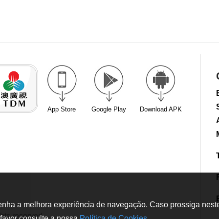
App Store
Google Play
Download APK
tenha a melhora experiência de navegação. Caso prossiga neste w
hts reserved
favor consulte a nossa
Política de Cookies
.