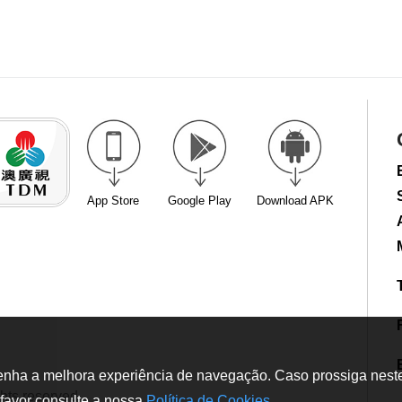
App Store
Google Play
Download APK
tenha a melhora experiência de navegação. Caso prossiga neste w
hts reserved
favor consulte a nossa
Política de Cookies
.