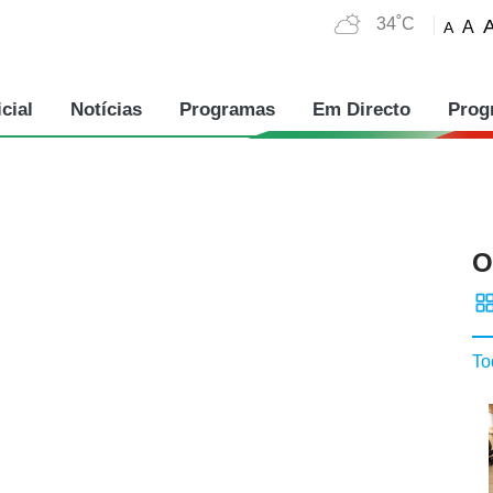
34˚C
A
A
cial
Notícias
Programas
Em Directo
Prog
O
To