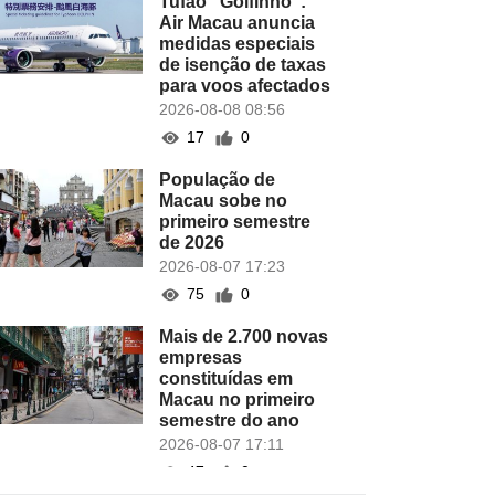
Tufão "Golfinho":
Air Macau anuncia
medidas especiais
de isenção de taxas
para voos afectados
2026-08-08 08:56
17
0
População de
Macau sobe no
primeiro semestre
de 2026
2026-08-07 17:23
75
0
Mais de 2.700 novas
empresas
constituídas em
Macau no primeiro
semestre do ano
2026-08-07 17:11
47
0