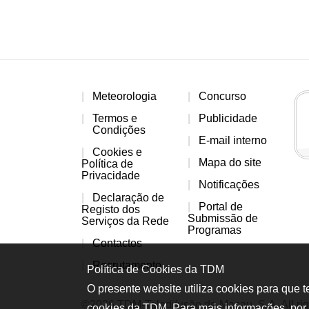
Meteorologia
Concurso
Termos e
Publicidade
Condições
E-mail interno
Cookies e
Mapa do site
Política de
Privacidade
Notificações
Declaração de
Portal de
Registo dos
Submissão de
Serviços da Rede
Programas
Contactos
Recrutamento
Política de Cookies da TDM
O presente website utiliza cookies para que 
©2026 TDM-Teledifusão de Macau, S.A. All rig
cookies da TDM. Para mais informações, por 