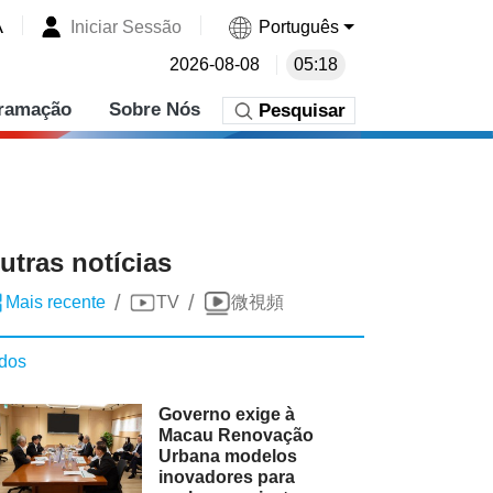
A
Iniciar Sessão
Português
2026-08-08
05:18
ramação
Sobre Nós
Pesquisar
utras notícias
/
/
Mais recente
TV
微視頻
dos
Governo exige à
Macau Renovação
Urbana modelos
inovadores para