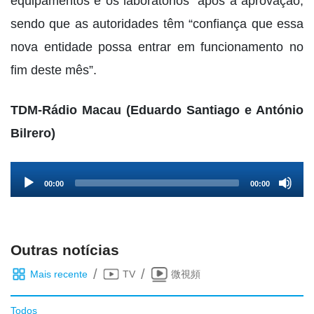
equipamentos e os laboratórios” após a aprovação,
sendo que as autoridades têm “confiança que essa
nova entidade possa entrar em funcionamento no
fim deste mês”.
TDM-Rádio Macau (Eduardo Santiago e António
Bilrero)
Audio
00:00
00:00
Player
Outras notícias
/
/
Mais recente
TV
微視頻
Todos