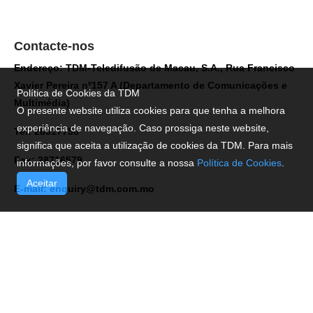
Contacte-nos
Endereço: TDM-Teledifusão de Macau, S.A., Rua Francisco
Xavier Pereira nº157 A (Departamento de Comunicações e
Política de Cookies da TDM
Multimédia)
O presente website utiliza cookies para que tenha a melhora
experiência de navegação. Caso prossiga neste website,
Tel: 28517758
significa que aceita a utilização de cookies da TDM. Para mais
Fax: 28716579
informações, por favor consulte a nossa
Política de Cookies
.
Aceitar
E-mail:
enquiry@tdm.com.mo