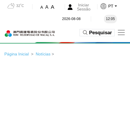
Iniciar
32˚C
PT
A
A
A
Sessão
2026-08-08
12:05
Pesquisar
Página Inicial
Notícias
>