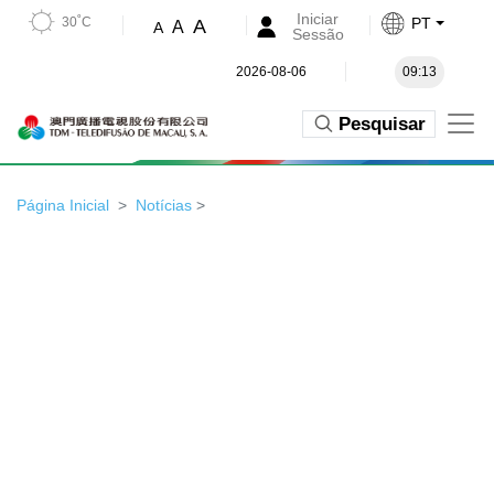
Iniciar
30˚C
PT
A
A
A
Sessão
2026-08-06
09:13
Pesquisar
Página Inicial
Notícias
>