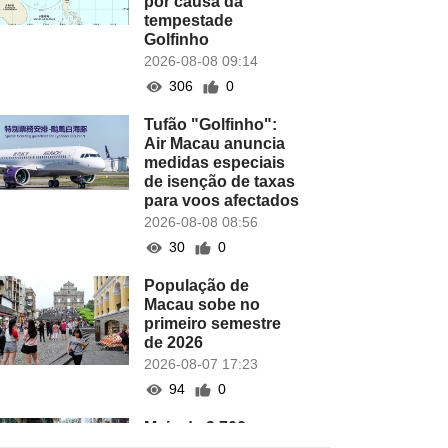
por causa da
tempestade
Golfinho
2026-08-08 09:14
306
0
Tufão "Golfinho":
Air Macau anuncia
medidas especiais
de isenção de taxas
para voos afectados
2026-08-08 08:56
30
0
População de
Macau sobe no
primeiro semestre
de 2026
2026-08-07 17:23
94
0
Mais de 2.700 novas
empresas