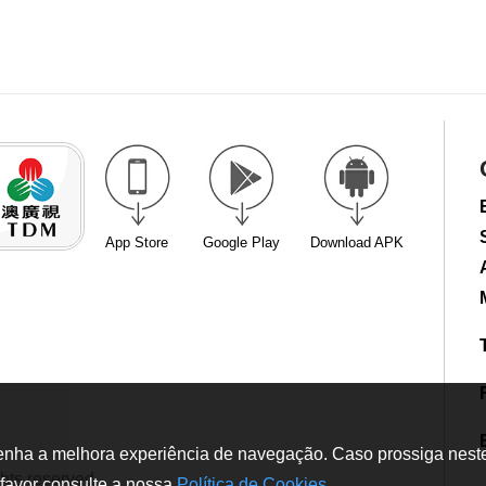
App Store
Google Play
Download APK
tenha a melhora experiência de navegação. Caso prossiga neste w
hts reserved
favor consulte a nossa
Política de Cookies
.