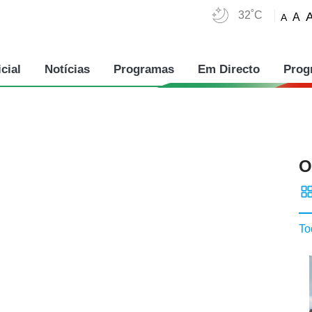
32˚C
A
A
cial
Notícias
Programas
Em Directo
Prog
O
To