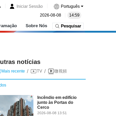
A
Iniciar Sessão
Português
2026-08-08
14:59
ramação
Sobre Nós
Pesquisar
utras notícias
/
/
Mais recente
TV
微視頻
dos
Incêndio em edifício
junto às Portas do
Cerco
2026-08-08 13:51