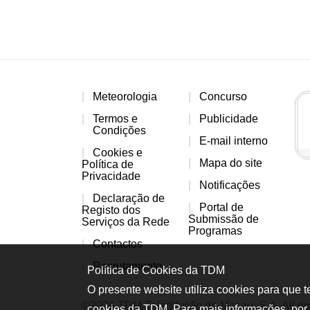
Meteorologia
Concurso
Termos e
Publicidade
Condições
E-mail interno
Cookies e
Mapa do site
Política de
Privacidade
Notificações
Declaração de
Portal de
Registo dos
Submissão de
Serviços da Rede
Programas
Contactos
Recrutamento
Política de Cookies da TDM
O presente website utiliza cookies para que 
©2026 TDM-Teledifusão de Macau, S.A. All rig
cookies da TDM. Para mais informações, por 