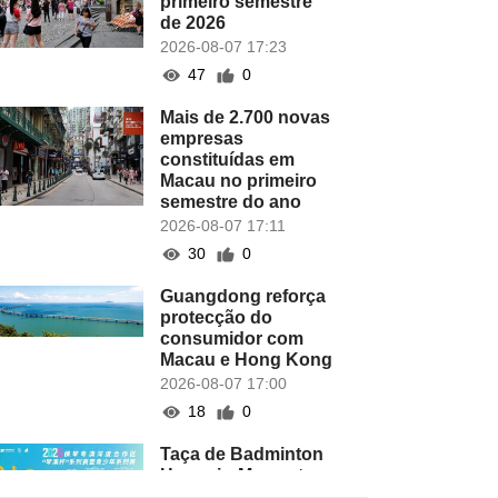
primeiro semestre
de 2026
2026-08-07 17:23
47
0
Mais de 2.700 novas
empresas
constituídas em
Macau no primeiro
semestre do ano
2026-08-07 17:11
30
0
Guangdong reforça
protecção do
consumidor com
Macau e Hong Kong
2026-08-07 17:00
18
0
Taça de Badminton
Hengqin-Macau tem
lugar este domingo