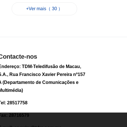
no Cotai
+Ver mais（ 30 ）
2026-08-07 12:16
40
0
Alerta amarelo
motiva apelo dos
Serviços de Saúde
para evitar
hipertermia
Contacte-nos
2026-08-07 12:06
77
0
Endereço: TDM-Teledifusão de Macau,
S.A., Rua Francisco Xavier Pereira nº157
Sam Hou Fai visita
primeira fase da
A (Departamento de Comunicações e
Cidade de
Multimédia)
Educação
Internacional de
Macau e Hengqin
Tel: 28517758
2026-08-07 10:34
74
0
Fax: 28716579
Revista de