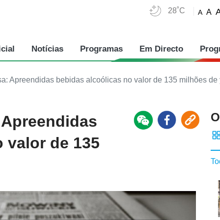
28˚C
A
A
cial
Notícias
Programas
Em Directo
Prog
a: Apreendidas bebidas alcoólicas no valor de 135 milhões de
O
 Apreendidas
 valor de 135
To