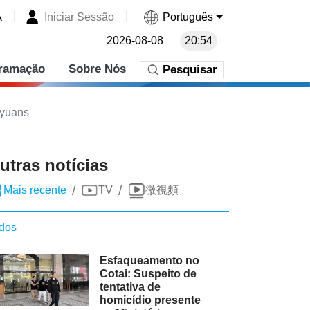
A
Iniciar Sessão
Português
2026-08-08
20:54
ramação
Sobre Nós
Pesquisar
 yuans
utras notícias
/
/
Mais recente
TV
微視頻
dos
Esfaqueamento no
Cotai: Suspeito de
tentativa de
homicídio presente