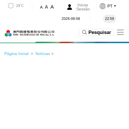
Iniciar
29˚C
PT
A
A
A
Sessão
2026-08-08
22:59
Pesquisar
Página Inicial
Notícias
>