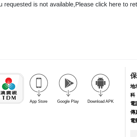
 requested is not available,Please click here to re
保
地
科
App Store
Google Play
Download APK
電話
傳真
電