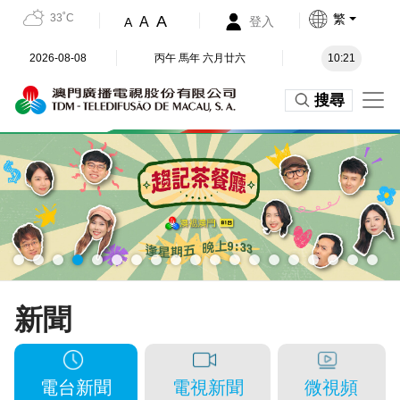
33˚C
繁
A
A
登入
A
2026-08-08
丙午 馬年 六月廿六
10:21
搜尋
趨記茶餐廳
澳門廣播電視股
份有限公司 - 首
頁
新聞
電台新聞
電視新聞
微視頻