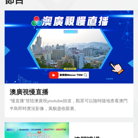
澳廣視慢直播
“慢直播”登陸澳廣視youtube頻道，觀眾可以隨時隨地查看澳門
半島即時實況影像，風貌盡收眼裏。